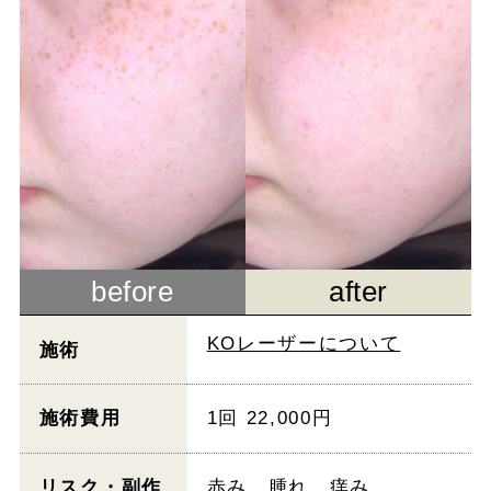
before
after
KOレーザーについて
施術
施術費用
1回 22,000円
リスク・副作
赤み、腫れ、痒み