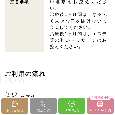
注意事項
い運動をお控えくださ
い。
治療後1ヶ月間は、なるべ
く大きな口を開けないよ
うにしてください。
治療後1ヶ月間は、エステ
等の強いマッサージはお
控えください。
Flow
ご利用の流れ
01
ご予約
24時間受付中
お問合わせ
電話予約
LINE相談
WEB即時予約