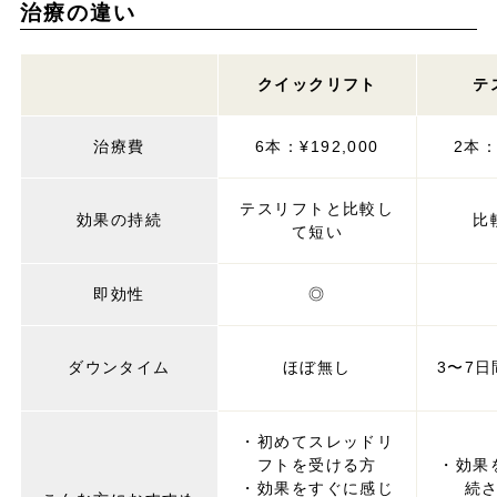
治療の違い
クイックリフト
テ
治療費
6本：¥192,000
2本：
テスリフトと比較し
効果の持続
比
て短い
即効性
◎
ダウンタイム
ほぼ無し
3〜7
・初めてスレッドリ
フトを受ける方
・効果
・効果をすぐに感じ
続