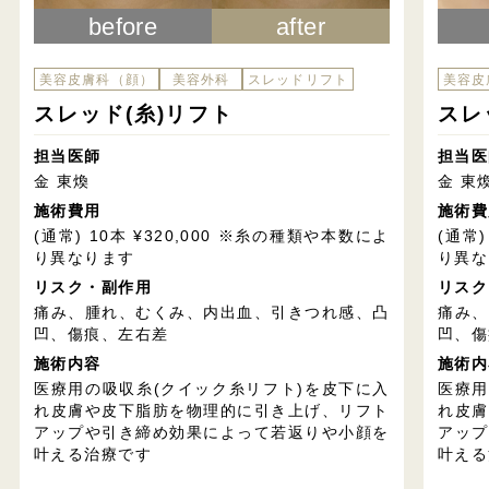
before
after
美容皮膚科（顔）
美容外科
スレッドリフト
美容皮
スレッド(糸)リフト
スレ
担当医師
担当医
金 東煥
金 東
施術費用
施術費
(通常) 10本 ¥320,000 ※糸の種類や本数によ
(通常)
り異なります
り異な
リスク・副作用
リスク
痛み、腫れ、むくみ、内出血、引きつれ感、凸
痛み、
凹、傷痕、左右差
凹、傷
施術内容
施術内
医療用の吸収糸(クイック糸リフト)を皮下に入
医療用
れ皮膚や皮下脂肪を物理的に引き上げ、リフト
れ皮膚
アップや引き締め効果によって若返りや小顔を
アップ
叶える治療です
叶える