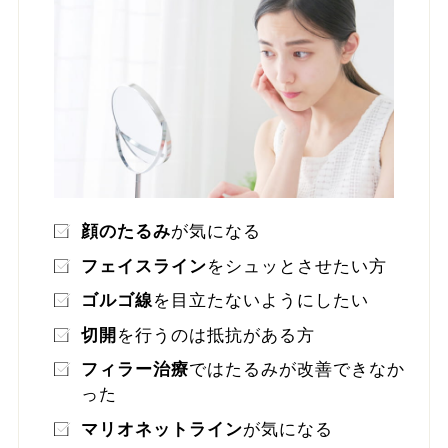
顔のたるみ
が気になる
フェイスライン
をシュッとさせたい方
ゴルゴ線
を目立たないようにしたい
切開
を行うのは抵抗がある方
フィラー治療
ではたるみが改善できなか
った
マリオネットライン
が気になる