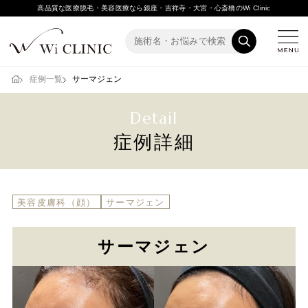
高品質な医療脱毛・美容医療なら銀座・吉祥寺・大宮・心斎橋のWi Clinic
症例一覧
サーマジェン
Detail
症例詳細
美容皮膚科（顔）
サーマジェン
サーマジェン