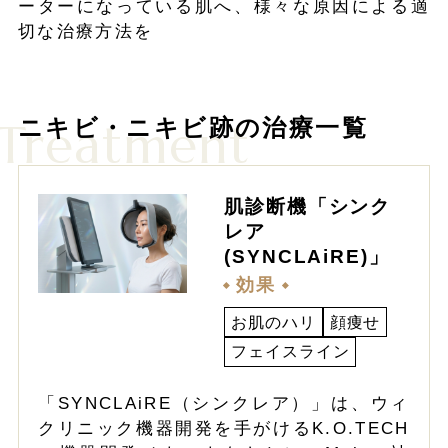
ーターになっている肌へ、様々な原因による適
切な治療方法を
Treatment
ニキビ・ニキビ跡の治療一覧
肌診断機「シンク
レア
(SYNCLAiRE)」
効果
お肌のハリ
顔痩せ
フェイスライン
「SYNCLAiRE（シンクレア）」は、ウィ
クリニック機器開発を手がけるK.O.TECH