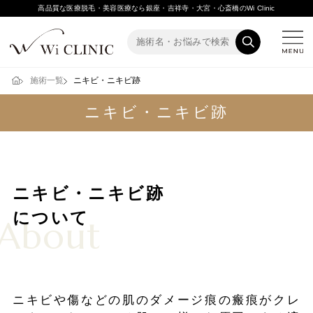
高品質な医療脱毛・美容医療なら銀座・吉祥寺・大宮・心斎橋のWi Clinic
施術一覧
ニキビ・ニキビ跡
ニキビ・ニキビ跡
ニキビ・ニキビ跡
について
About
ニキビや傷などの肌のダメージ痕の瘢痕がクレ