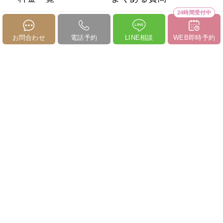
24時間受付中
症例写真
求人情報
お問合わせ
電話予約
LINE相談
WEB即時予約
クリニック一覧
サイトマップ
プライバシーポリシー
施術一覧
医療脱毛
美容皮膚科（肌）
美容皮膚科（顔）
婦人科形成